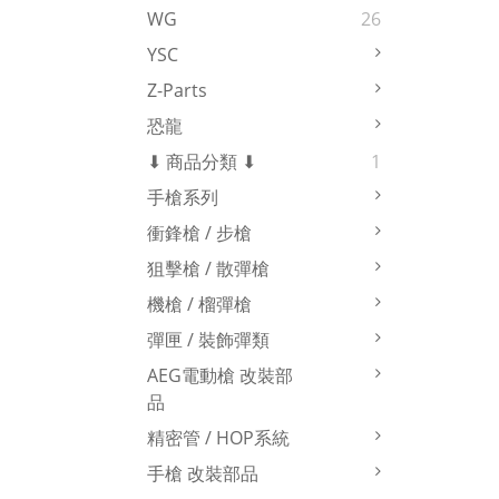
WG
26
YSC
Z-Parts
恐龍
⬇ 商品分類 ⬇
1
手槍系列
衝鋒槍 / 步槍
狙擊槍 / 散彈槍
機槍 / 榴彈槍
彈匣 / 裝飾彈類
AEG電動槍 改裝部
品
精密管 / HOP系統
手槍 改裝部品