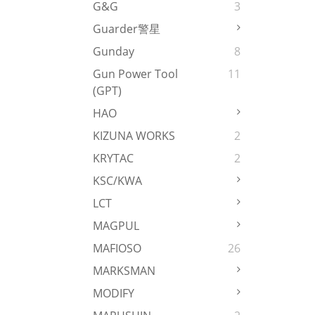
G&G
3
Guarder警星
Gunday
8
Gun Power Tool
11
(GPT)
HAO
KIZUNA WORKS
2
KRYTAC
2
KSC/KWA
LCT
MAGPUL
MAFIOSO
26
MARKSMAN
MODIFY