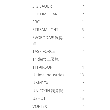
SIG SAUER
SOCOM GEAR
SRC
1
STREAMLIGHT
6
SVOBODA斯沃博
達
TASK FORCE
Trident 三叉戟
1
TTI AIRSOFT
4
Ultima Industries
13
UMAREX
UNICORN 獨角獸
USHOT
15
VORTEX