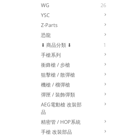
WG
26
YSC
Z-Parts
恐龍
⬇ 商品分類 ⬇
1
手槍系列
衝鋒槍 / 步槍
狙擊槍 / 散彈槍
機槍 / 榴彈槍
彈匣 / 裝飾彈類
AEG電動槍 改裝部
品
精密管 / HOP系統
手槍 改裝部品