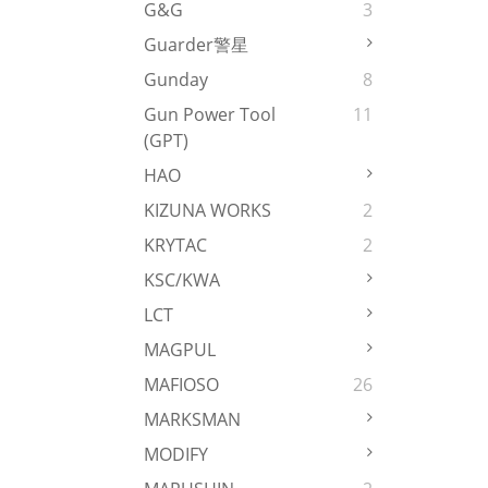
G&G
3
Guarder警星
Gunday
8
Gun Power Tool
11
(GPT)
HAO
KIZUNA WORKS
2
KRYTAC
2
KSC/KWA
LCT
MAGPUL
MAFIOSO
26
MARKSMAN
MODIFY