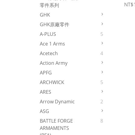
NT$
零件系列
GHK
GHK原廠零件
A-PLUS
5
Ace 1 Arms
Acetech
4
Action Army
APFG
ARCHWICK
5
ARES
Arrow Dynamic
2
ASG
BATTLE FORGE
8
ARMAMENTS