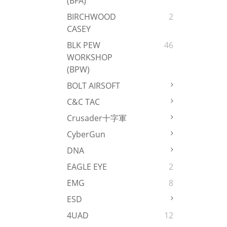
(BFA)
BIRCHWOOD
2
CASEY
BLK PEW
46
WORKSHOP
(BPW)
BOLT AIRSOFT
C&C TAC
Crusader十字軍
CyberGun
DNA
EAGLE EYE
2
EMG
8
ESD
4UAD
12