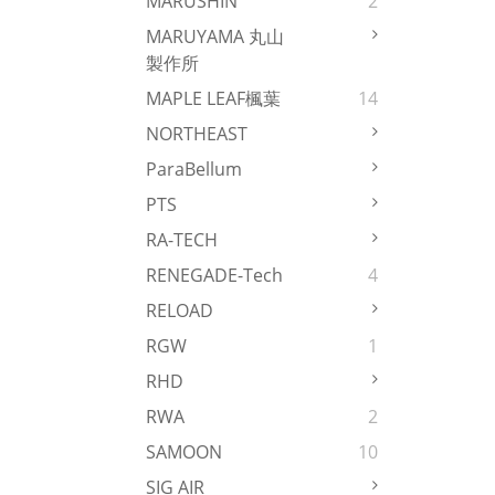
MARUSHIN
2
MARUYAMA 丸山
製作所
MAPLE LEAF楓葉
14
NORTHEAST
ParaBellum
PTS
RA-TECH
RENEGADE-Tech
4
RELOAD
RGW
1
RHD
RWA
2
SAMOON
10
SIG AIR