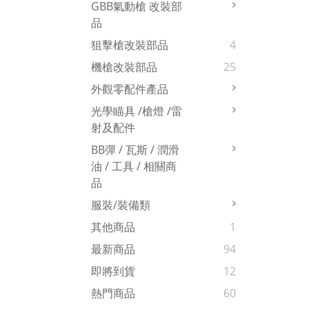
GBB氣動槍 改裝部
品
狙擊槍改裝部品
4
機槍改裝部品
25
外觀零配件產品
光學瞄具 /槍燈 /雷
射及配件
BB彈 / 瓦斯 / 潤滑
油 / 工具 / 相關商
品
服裝/裝備類
其他商品
1
最新商品
94
即將到貨
12
熱門商品
60