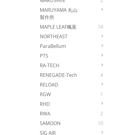
MARUSHIN
2
MARUYAMA 丸山
製作所
MAPLE LEAF楓葉
14
NORTHEAST
ParaBellum
PTS
RA-TECH
RENEGADE-Tech
4
RELOAD
RGW
1
RHD
RWA
2
SAMOON
10
SIG AIR