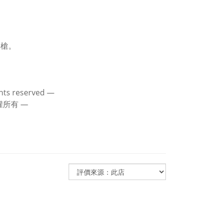
動槍。
ghts reserved ―
版權所有 ―