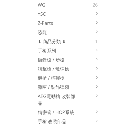
WG
26
YSC
Z-Parts
恐龍
⬇ 商品分類 ⬇
1
手槍系列
衝鋒槍 / 步槍
狙擊槍 / 散彈槍
機槍 / 榴彈槍
彈匣 / 裝飾彈類
AEG電動槍 改裝部
品
精密管 / HOP系統
手槍 改裝部品