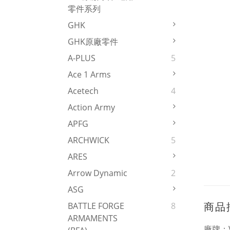
零件系列
GHK
GHK原廠零件
A-PLUS
5
Ace 1 Arms
Acetech
4
Action Army
APFG
ARCHWICK
5
ARES
Arrow Dynamic
2
ASG
商品
BATTLE FORGE
8
ARMAMENTS
廠牌：V