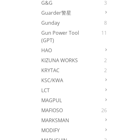
G&G
3
Guarder警星
Gunday
8
Gun Power Tool
11
(GPT)
HAO
KIZUNA WORKS
2
KRYTAC
2
KSC/KWA
LCT
MAGPUL
MAFIOSO
26
MARKSMAN
MODIFY