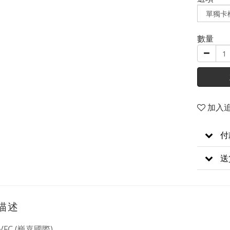
數量
加入
付
送
描述
FC (巍嘉國際)