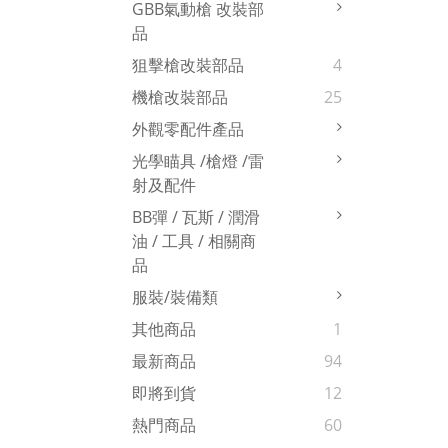
GBB氣動槍 改裝部
品
狙擊槍改裝部品
4
機槍改裝部品
25
外觀零配件產品
光學瞄具 /槍燈 /雷
射及配件
BB彈 / 瓦斯 / 潤滑
油 / 工具 / 相關商
品
服裝/裝備類
其他商品
1
最新商品
94
即將到貨
12
熱門商品
60