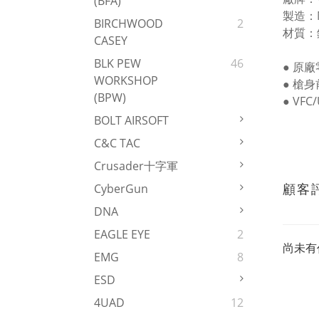
(BFA)
製造：M
BIRCHWOOD
2
材質：
CASEY
BLK PEW
46
● 原廠
WORKSHOP
● 槍
(BPW)
● VFC
BOLT AIRSOFT
C&C TAC
Crusader十字軍
顧客
CyberGun
DNA
EAGLE EYE
2
尚未有
EMG
8
ESD
4UAD
12