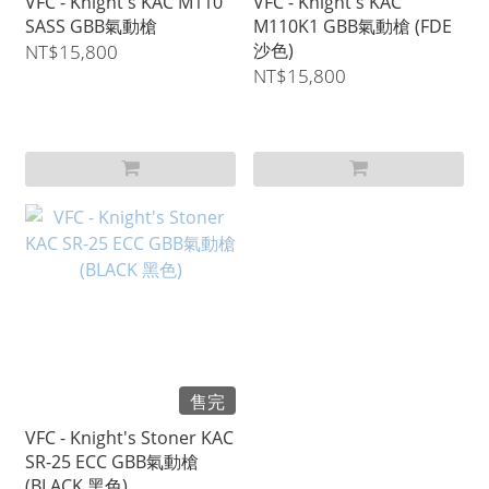
VFC - Knight's KAC M110
VFC - Knight's KAC
SASS GBB氣動槍
M110K1 GBB氣動槍 (FDE
沙色)
NT$15,800
NT$15,800
售完
VFC - Knight's Stoner KAC
SR-25 ECC GBB氣動槍
(BLACK 黑色)