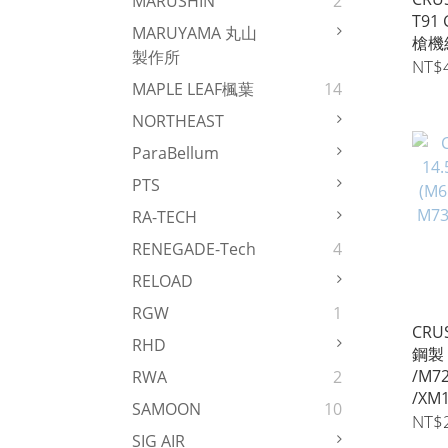
MARUSHIN
2
T91
MARUYAMA 丸山
槍機
製作所
NT$
MAPLE LEAF楓葉
14
NORTHEAST
ParaBellum
PTS
RA-TECH
RENEGADE-Tech
4
RELOAD
RGW
1
CRU
RHD
鋼製 
/M7
RWA
2
/XM
SAMOON
10
NT$
SIG AIR