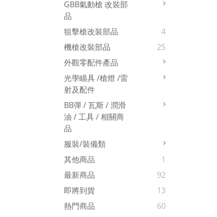
GBB氣動槍 改裝部
品
狙擊槍改裝部品
4
機槍改裝部品
25
外觀零配件產品
光學瞄具 /槍燈 /雷
射及配件
BB彈 / 瓦斯 / 潤滑
油 / 工具 / 相關商
品
服裝/裝備類
其他商品
1
最新商品
92
即將到貨
13
熱門商品
60