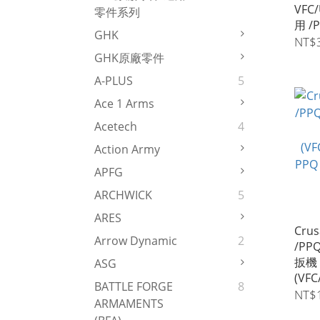
VFC
零件系列
用 /P
GHK
NT$
GHK原廠零件
A-PLUS
5
Ace 1 Arms
Acetech
4
Action Army
APFG
ARCHWICK
5
ARES
Cru
Arrow Dynamic
2
/PP
扳機
ASG
(VFC
BATTLE FORGE
8
PPQ 
NT$
ARMAMENTS
瓦斯