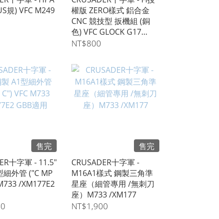
S規) VFC M249
權版 ZERO樣式 鋁合金
CNC 競技型 扳機組 (銅
色) VFC GLOCK G17
/G19 /G19X /G45適用
NT$800
售完
售完
ER十字軍 - 11.5"
CRUSADER十字軍 -
型細外管 ("C MP
M16A1樣式 鋼製三角準
 M733 /XM177E2
星座（細管專用 /無刺刀
座）M733 /XM177
00
NT$1,900