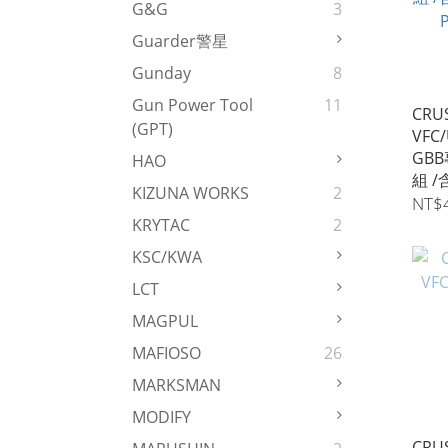
G&G
3
Guarder警星
Gunday
8
Gun Power Tool
11
CRU
(GPT)
VFC
GBB
HAO
組 /
KIZUNA WORKS
2
PDW
NT$
KRYTAC
2
KSC/KWA
LCT
MAGPUL
MAFIOSO
26
MARKSMAN
MODIFY
CRU