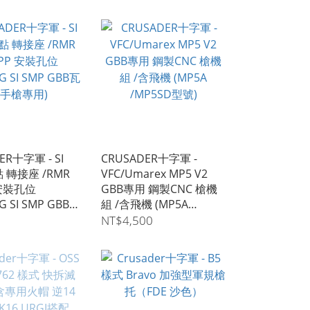
ER十字軍 - SI
CRUSADER十字軍 -
點 轉接座 /RMR
VFC/Umarex MP5 V2
 安裝孔位
GBB專用 鋼製CNC 槍機
G SI SMP GBB瓦
組 /含飛機 (MP5A
用)
/MP5SD型號)
NT$4,500