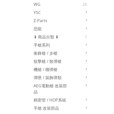
WG
26
YSC
Z-Parts
恐龍
⬇ 商品分類 ⬇
1
手槍系列
衝鋒槍 / 步槍
狙擊槍 / 散彈槍
機槍 / 榴彈槍
彈匣 / 裝飾彈類
AEG電動槍 改裝部
品
精密管 / HOP系統
手槍 改裝部品