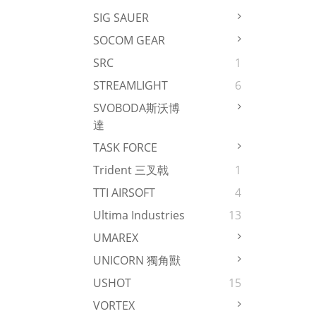
SIG SAUER
SOCOM GEAR
SRC
1
STREAMLIGHT
6
SVOBODA斯沃博
達
TASK FORCE
Trident 三叉戟
1
TTI AIRSOFT
4
Ultima Industries
13
UMAREX
UNICORN 獨角獸
USHOT
15
VORTEX