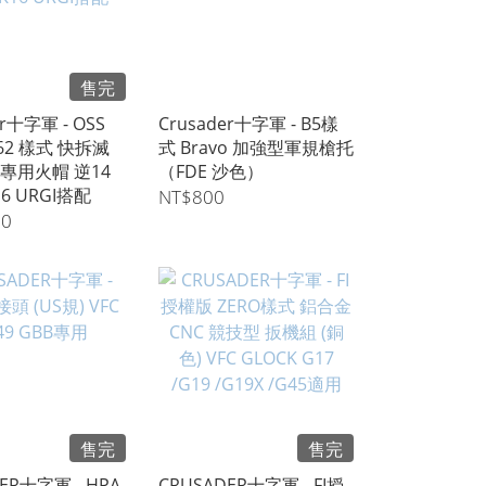
售完
er十字軍 - OSS
Crusader十字軍 - B5樣
762 樣式 快拆滅
式 Bravo 加強型軍規槍托
專用火帽 逆14
（FDE 沙色）
6 URGI搭配
NT$800
00
售完
售完
R十字軍 - HPA
CRUSADER十字軍 - FI授