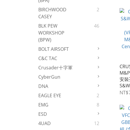
(BFA)
BIRCHWOOD
2
CASEY
BLK PEW
46
WORKSHOP
(BPW)
BOLT AIRSOFT
C&C TAC
CRU
Crusader十字軍
M&P
CyberGun
安裝孔
S&W
DNA
Perf
NT$
EAGLE EYE
2
GB
EMG
8
ESD
4UAD
12