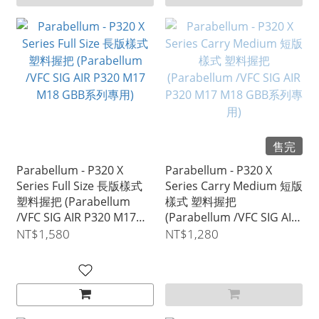
售完
Parabellum - P320 X
Parabellum - P320 X
Series Full Size 長版樣式
Series Carry Medium 短版
塑料握把 (Parabellum
樣式 塑料握把
/VFC SIG AIR P320 M17
(Parabellum /VFC SIG AIR
M18 GBB系列專用)
P320 M17 M18 GBB系列專
NT$1,580
NT$1,280
用)