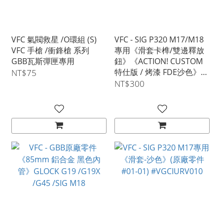
VFC 氣閥救星 /O環組 (S)
VFC - SIG P320 M17/M18
VFC 手槍 /衝鋒槍 系列
專用《滑套卡榫/雙邊釋放
GBB瓦斯彈匣專用
鈕》《ACTION! CUSTOM
特仕版 / 烤漆 FDE沙色》
NT$75
(原廠零件#03-08)
NT$300