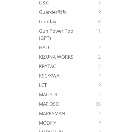
G&G
3
Guarder警星
Gunday
8
Gun Power Tool
11
(GPT)
HAO
KIZUNA WORKS
2
KRYTAC
2
KSC/KWA
LCT
MAGPUL
MAFIOSO
26
MARKSMAN
MODIFY