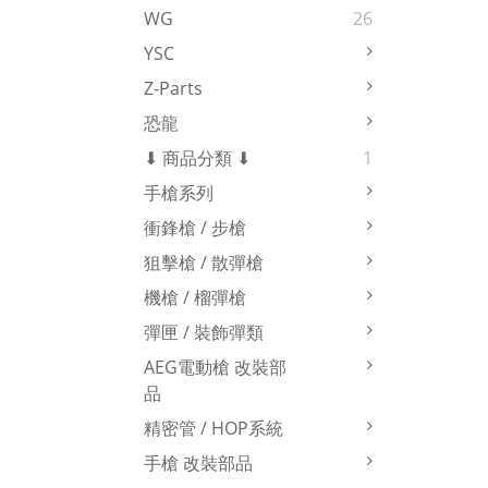
WG
26
YSC
Z-Parts
恐龍
⬇ 商品分類 ⬇
1
手槍系列
衝鋒槍 / 步槍
狙擊槍 / 散彈槍
機槍 / 榴彈槍
彈匣 / 裝飾彈類
AEG電動槍 改裝部
品
精密管 / HOP系統
手槍 改裝部品