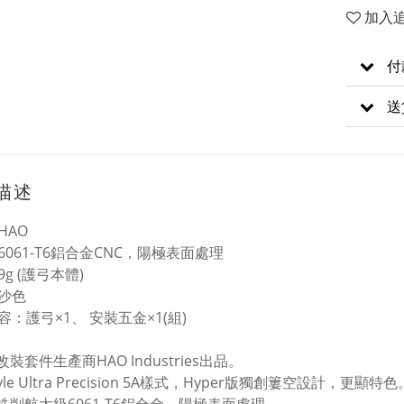
加入
付
送
描述
HAO
6061-T6鋁合金CNC，陽極表面處理
g (護弓本體)
沙色
容：護弓×1、 安裝五金×1(組)
改裝套件生產商HAO Industries出品。
Style Ultra Precision 5A樣式，Hyper版獨創簍空設計，更顯特色