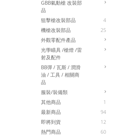
GBB氣動槍 改裝部
品
狙擊槍改裝部品
4
機槍改裝部品
25
外觀零配件產品
光學瞄具 /槍燈 /雷
射及配件
BB彈 / 瓦斯 / 潤滑
油 / 工具 / 相關商
品
服裝/裝備類
其他商品
1
最新商品
94
即將到貨
12
熱門商品
60