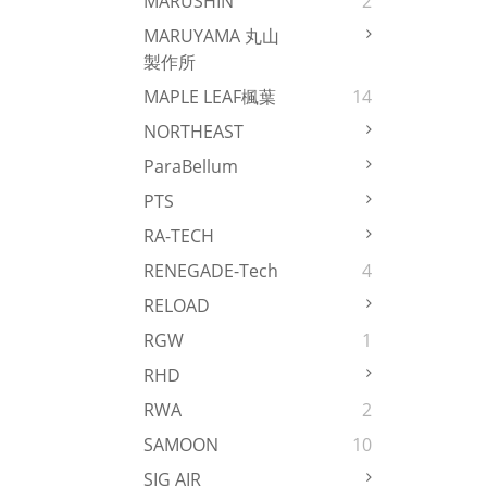
MARUSHIN
2
MARUYAMA 丸山
製作所
MAPLE LEAF楓葉
14
NORTHEAST
ParaBellum
PTS
RA-TECH
RENEGADE-Tech
4
RELOAD
RGW
1
RHD
RWA
2
SAMOON
10
SIG AIR