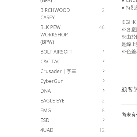
● C
(BFA)
● 特
BIRCHWOOD
2
CASEY
※GH
BLK PEW
46
※各廠
WORKSHOP
※由於
(BPW)
是線上
※色差
BOLT AIRSOFT
C&C TAC
Crusader十字軍
CyberGun
顧客
DNA
EAGLE EYE
2
EMG
8
尚未有
ESD
4UAD
12