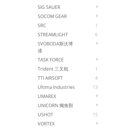
SIG SAUER
SOCOM GEAR
SRC
1
STREAMLIGHT
6
SVOBODA斯沃博
達
TASK FORCE
Trident 三叉戟
1
TTI AIRSOFT
4
Ultima Industries
13
UMAREX
UNICORN 獨角獸
USHOT
15
VORTEX