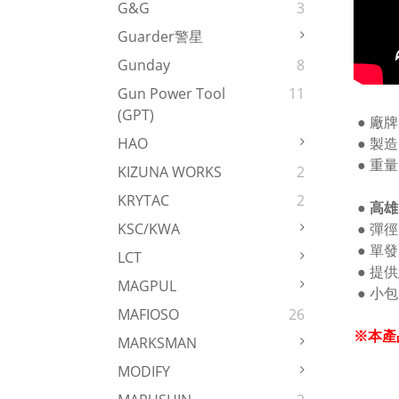
G&G
3
Guarder警星
Gunday
8
Gun Power Tool
11
(GPT)
● 廠牌
● 製造
HAO
● 重量：
KIZUNA WORKS
2
KRYTAC
2
● 高雄
● 彈
KSC/KWA
● 單
LCT
● 提
MAGPUL
● 小
MAFIOSO
26
※本產
MARKSMAN
MODIFY