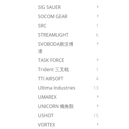
SIG SAUER
SOCOM GEAR
SRC
1
STREAMLIGHT
6
SVOBODA斯沃博
達
TASK FORCE
Trident 三叉戟
1
TTI AIRSOFT
4
Ultima Industries
13
UMAREX
UNICORN 獨角獸
USHOT
15
VORTEX