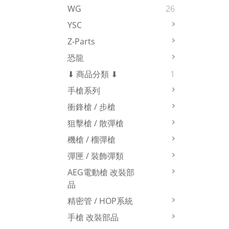
WG
26
YSC
Z-Parts
恐龍
⬇ 商品分類 ⬇
1
手槍系列
衝鋒槍 / 步槍
狙擊槍 / 散彈槍
機槍 / 榴彈槍
彈匣 / 裝飾彈類
AEG電動槍 改裝部
品
精密管 / HOP系統
手槍 改裝部品