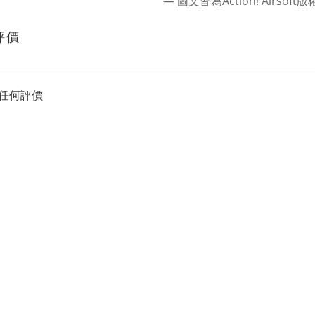
― 圖文皆為Action! Airsoft
評價
任何評價