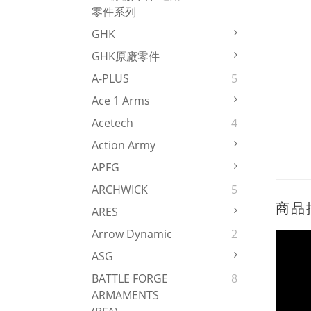
零件系列
GHK
GHK原廠零件
A-PLUS
5
Ace 1 Arms
Acetech
4
Action Army
APFG
ARCHWICK
5
商品
ARES
Arrow Dynamic
2
ASG
BATTLE FORGE
8
ARMAMENTS