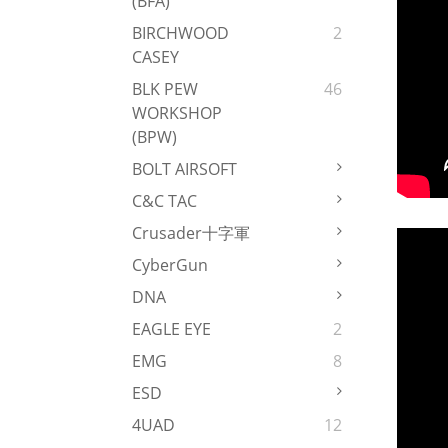
(BFA)
BIRCHWOOD
2
CASEY
BLK PEW
46
WORKSHOP
(BPW)
BOLT AIRSOFT
C&C TAC
Crusader十字軍
CyberGun
DNA
EAGLE EYE
2
EMG
8
ESD
4UAD
12