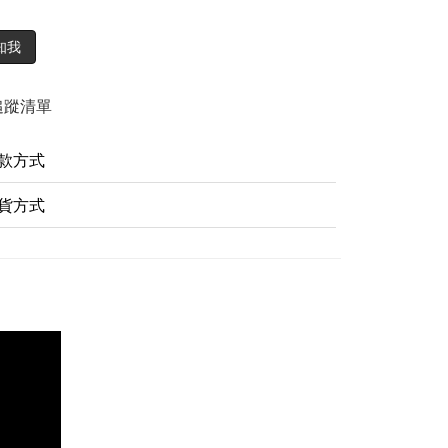
知我
追蹤清單
款方式
貨方式