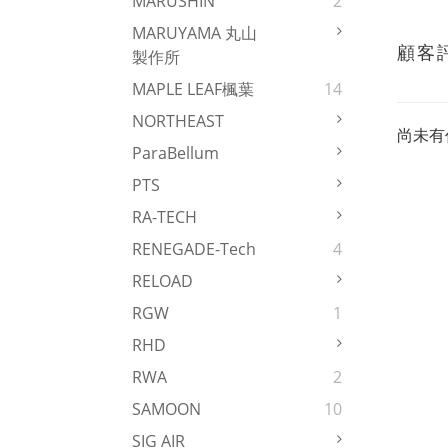
MARUSHIN
2
MARUYAMA 丸山
顧客
製作所
MAPLE LEAF楓葉
14
NORTHEAST
尚未有
ParaBellum
PTS
RA-TECH
RENEGADE-Tech
4
RELOAD
RGW
1
RHD
RWA
2
SAMOON
10
SIG AIR