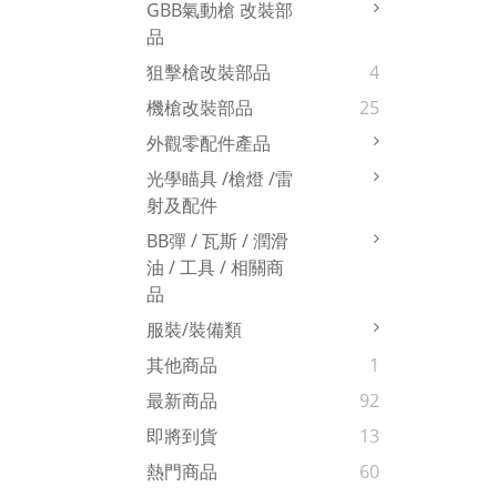
GBB氣動槍 改裝部
品
狙擊槍改裝部品
4
機槍改裝部品
25
外觀零配件產品
光學瞄具 /槍燈 /雷
射及配件
BB彈 / 瓦斯 / 潤滑
油 / 工具 / 相關商
品
服裝/裝備類
其他商品
1
最新商品
92
即將到貨
13
熱門商品
60