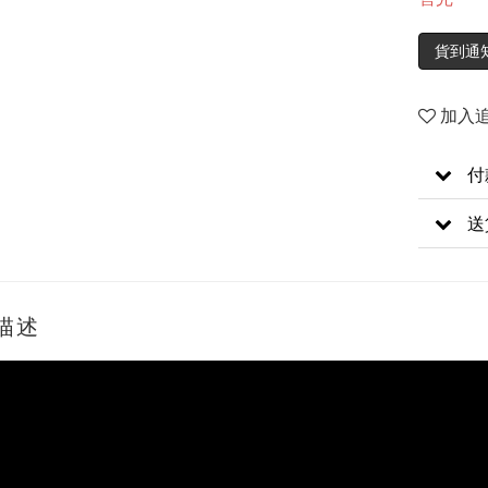
貨到通
加入
付
送
描述