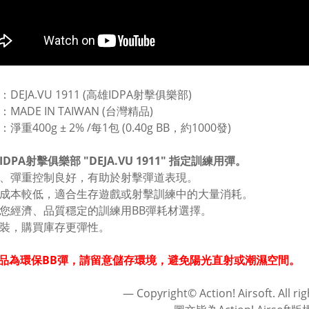
：DEJA.VU 1911 (高雄IDPA射擊俱樂部)
：MADE IN TAIWAN (台灣精品)
淨重400g ± 2% /每1包 (0.40g BB，約1000發)
IDPA射擊俱樂部 "DEJA.VU 1911" 指定訓練用彈。
徑、彈重控制良好，有助於射擊彈道表現。
發成本較低，適合生存遊戲或射擊訓練中的大量消耗。
供您經濟、品質穩定的訓練用BB彈耗材選擇。
包裝，購買庫存更彈性。
品為環保BB彈，請留意儲存環境，避免陽光直射或潮濕空間。
― Copyright© Action! Airsoft. All ri