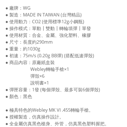
● 廠牌：WG
● 製造：MADE IN TAIWAN (台灣精品)
● 使用動力：CO2 (使用標準12g小鋼瓶)
● 操作模式：單動
┃雙動┃轉輪填彈┃單發
● 使用材質：合金、金屬、強化塑料、橡膠
● 尺寸：長度約290mm
● 重量：約1030g
● 初速：75m/s (0.20g BB彈) (搭配低速彈殼)
● 商品內容：原廠紙盒裝
Webley轉輪手槍×1
彈殼×6
說明書×1
● 彈匣容量：1發 (每個彈殼、最多可裝6個彈殼)
● 顏色：黑色
● 極具特色的Webley MK VI .455轉輪手槍。
● 授權製造，仿真操作設計。
● 全金屬仿真黑色槍身、外管，仿真黑色塑料握把。