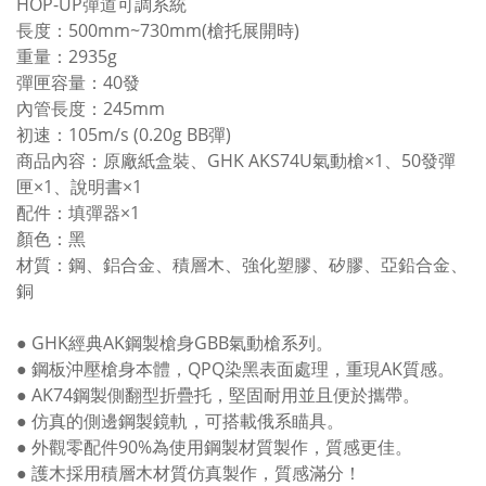
HOP-UP彈道可調系統
長度：500mm~730mm(槍托展開時)
重量：2935g
彈匣容量：40發
內管長度：245mm
初速：105m/s (0.20g BB彈)
商品內容：原廠紙盒裝、GHK AKS74U氣動槍×1、50發彈
匣×1、說明書×1
配件：填彈器×1
顏色：黑
材質：鋼、鋁合金、積層木、強化塑膠、矽膠、亞鉛合金、
銅
● GHK經典AK鋼製槍身GBB氣動槍系列。
● 鋼板沖壓槍身本體，QPQ染黑表面處理，重現AK質感。
● AK74鋼製側翻型折疊托，堅固耐用並且便於攜帶。
● 仿真的側邊鋼製鏡軌，可搭載俄系瞄具。
● 外觀零配件90%為使用鋼製材質製作，質感更佳。
● 護木採用積層木材質仿真製作，質感滿分！